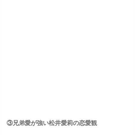
③兄弟愛が強い松井愛莉の恋愛観