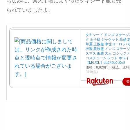
ちなみに、楽天市場によく似たタキシード服も売
られていましたよ。
タキシード メンズ ステージ
ク 王子様 ジャケット 単品 
華麗 王族服 中世ヨーロッパ
衣装 貴族服 メンズ ステージ
スマス 仮装 大人 ゴシック
コスチューム レッド ホワイ
【M/L/XL】da240c0c0q2
価格：8,820円（税込、送料
31時点)
楽