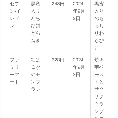
セブ
黒蜜
248円
2024
黒蜜
ン-イ
入り
年9月
入り
レブ
わら
2日
のも
ン
び餅
っち
どら
りわ
焼き
らび
餅
ファ
紅は
328円
2024
焼き
ミリ
るか
年9月
芋ペ
ーマ
のモ
3日
ース
ート
ンブ
トと
ラン
サク
サク
クラ
ンブ