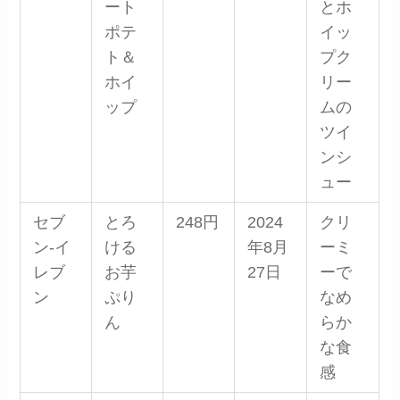
ート
とホ
ポテ
イッ
ト＆
プク
ホイ
リー
ップ
ムの
ツイ
ンシ
ュー
セブ
とろ
248円
2024
クリ
ン-イ
ける
年8月
ーミ
レブ
お芋
27日
ーで
ン
ぷり
なめ
ん
らか
な食
感