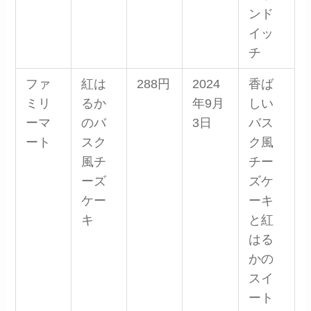
ンド
イッ
チ
ファ
紅は
288円
2024
香ば
ミリ
るか
年9月
しい
ーマ
のバ
3日
バス
ート
スク
ク風
風チ
チー
ーズ
ズケ
ケー
ーキ
キ
と紅
はる
かの
スイ
ート