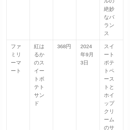
ルの
絶妙
なバ
ラン
ス
ファ
紅は
368円
2024
スイ
ミリ
るか
年9月
ート
ーマ
のス
3日
ポテ
ート
イー
トペ
トポ
ース
テト
トと
サン
ホイ
ド
ップ
クリ
ーム
のサ