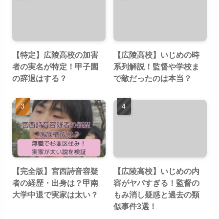
【特定】広陵高校の加害
【広陵高校】いじめの時
者の実名が特定！甲子園
系列解説！監督や学校ま
の辞退はする？
で敵だったのは本当？
【完全版】宮西詩音容疑
【広陵高校】いじめの内
者の経歴・出身は？甲南
容がヤバすぎる！監督の
大学中退で実家は太い？
もみ消し疑惑と過去の類
似事件3選！