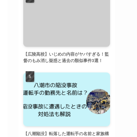
【広陵高校】いじめの内容がヤバすぎる！監
督のもみ消し疑惑と過去の類似事件3選！
【八潮陥没】転落した運転手の名前と家族構