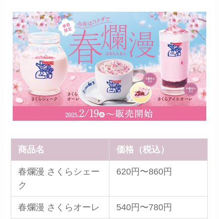
商品名
価格（税込）
春爛漫 さくらシェー
620円〜860円
ク
春爛漫 さくらオーレ
540円〜780円