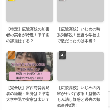
【特定】広陵高校の加害
【広陵高校】いじめの時
者の実名が特定！甲子園
系列解説！監督や学校ま
の辞退はする？
で敵だったのは本当？
【完全版】宮西詩音容疑
【広陵高校】いじめの内
者の経歴・出身は？甲南
容がヤバすぎる！監督の
大学中退で実家は太い？
もみ消し疑惑と過去の類
似事件3選！