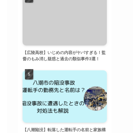
【広陵高校】いじめの内容がヤバすぎる！監
督のもみ消し疑惑と過去の類似事件3選！
【八潮陥没】転落した運転手の名前と家族構