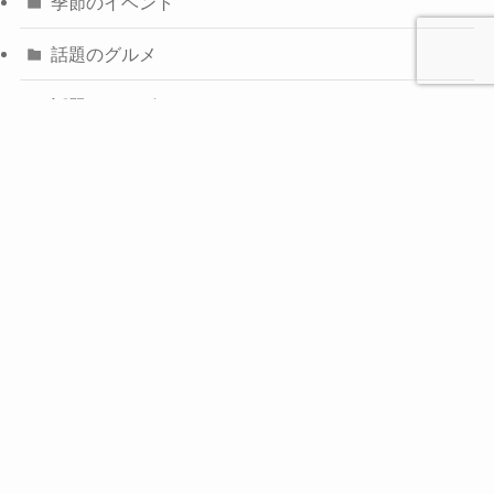
季節のイベント
話題のグルメ
話題のテレビ
気になるワードで探す
(1)
(83)
(2)
Mrs. GREEN APPLE
SNSで話題
おせち
(6)
(1)
(1)
(3)
お取り寄せグルメ
お家時間
お得
お得情報
(2)
(1)
(16)
(1)
(1)
ギフト
クリスマス
グルメ
ケーキ
コレコレ
(1)
(7)
(6)
コンビニスイーツ
スタバ
ダウンタウン
(4)
(1)
(17)
(2)
テレビで話題
ドジャース
フジテレビ
マック
(5)
(1)
(1)
(1)
(4)
三角チョコパイ
中居
事故
友田オレ
吉沢亮
(1)
(2)
(1)
(1)
名古屋
月見
水ダウ
水曜日のダウンタウン
(2)
紅白