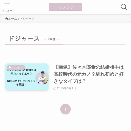
メニュー
ホーム
ドジャース
ドジャース
– tag –
【画像】佐々木郎希の結婚相手は
エンタメ
高校時代の元カノ？馴れ初めと好
きなタイプは？
2025年5月1日
1