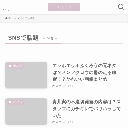
メニュー
ホーム
SNSで話題
SNSで話題
– tag –
エッホエッホふくろうの元ネタ
お役立ち
は？メンフクロウの雛の走る練
習！？かわいい画像まとめ
2025年5月1日
青井実の不適切発言の内容は？ス
エンタメ
タッフにガチギレでパワハラして
いた
2025年5月1日