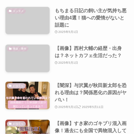
もちまる日記の飼い主が気持ち悪
エンタメ
い理由4選！猫への愛情がないと
話題に
2025年5月1日
【画像】西村大輔の経歴・出身
事故・事件
は？ネットカフェ生活だった？
2025年5月1日
【闇深】与沢翼が秋田新太郎を恐
お役立ち
れる理由は？関係悪化の原因がヤ
バい！
2025年5月1日
2025年5月11日
【画像】すき家のゴキブリ混入画
お役立ち
像！過去にも全国で異物混入して